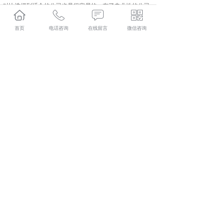
对比选择到适合的公司也是很容易的，有了专业性的公司
还是值得认可的。
首页
电话咨询
在线留言
微信咨询
咸阳人力资源外包哪家实惠？咸阳劳务派遣哪家好？咸阳
劳务外包怎么样？陕西金伯乐人力资源有限公司专业提供
咸阳人力资源外包,咸阳劳务派遣,咸阳劳务外包,咸阳社保
代缴,
相关标签：
劳务外包
,
劳务派遣
,
社保代缴
,
上一条：
为什么企业会选择使用咸阳劳务派遣用工
下一条：
咸阳社保代缴分享2026社保断交续保应该怎么处
理
365系统