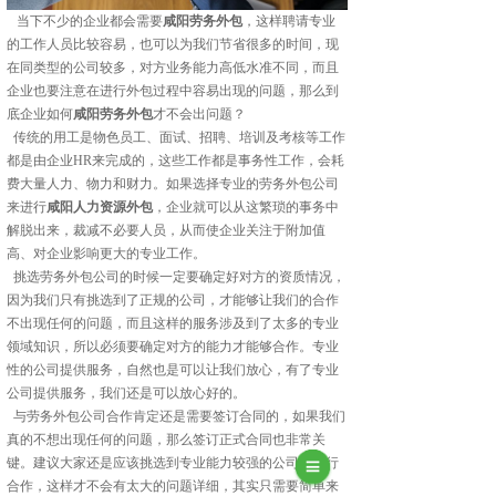
当下不少的企业都会需要
咸阳劳务外包
，这样聘请专业
的工作人员比较容易，也可以为我们节省很多的时间，现
在同类型的公司较多，对方业务能力高低水准不同，而且
企业也要注意在进行外包过程中容易出现的问题，那么到
底企业如何
咸阳劳务外包
才不会出问题？
传统的用工是物色员工、面试、招聘、培训及考核等工作
都是由企业HR来完成的，这些工作都是事务性工作，会耗
费大量人力、物力和财力。如果选择专业的劳务外包公司
来进行
咸阳人力资源外包
，企业就可以从这繁琐的事务中
解脱出来，裁减不必要人员，从而使企业关注于附加值
高、对企业影响更大的专业工作。
挑选劳务外包公司的时候一定要确定好对方的资质情况，
因为我们只有挑选到了正规的公司，才能够让我们的合作
不出现任何的问题，而且这样的服务涉及到了太多的专业
领域知识，所以必须要确定对方的能力才能够合作。专业
性的公司提供服务，自然也是可以让我们放心，有了专业
公司提供服务，我们还是可以放心好的。
与劳务外包公司合作肯定还是需要签订合同的，如果我们
真的不想出现任何的问题，那么签订正式合同也非常关
键。建议大家还是应该挑选到专业能力较强的公司来进行
合作，这样才不会有太大的问题详细，其实只需要简单来